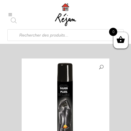
Recherche
0
de
produits