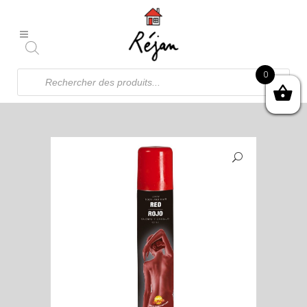
Recherche
0
de
produits