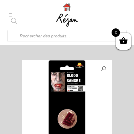
Recherche
0
de
produits