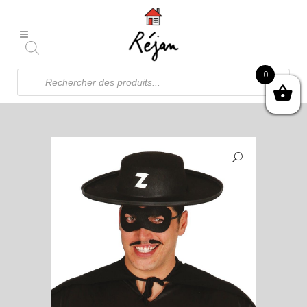
Recherche
0
de
produits