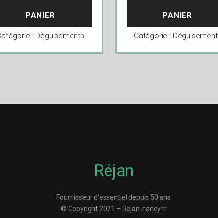
PANIER
PANIER
Catégorie :
Déguisements
Catégorie :
Déguisement
Réjan
Fournisseur d’essentiel depuis 50 ans
© Copyright 2021 – Rejan-nancy.fr