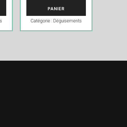
PANIER
s
Catégorie :
Déguisements