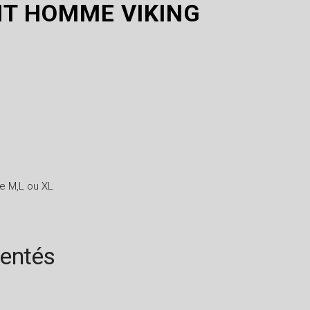
T HOMME VIKING
e M,L ou XL
rentés