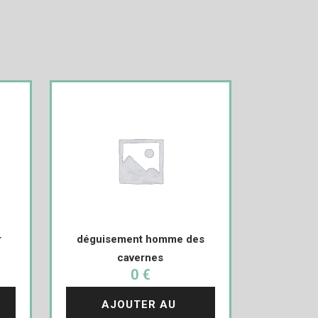
r
déguisement homme des
cavernes
0 €
AJOUTER AU 