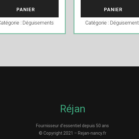
PANIER
PANIER
Catégorie :
Déguisements
Catégorie :
Déguisement
Réjan
Fournisseur d’essentiel depuis 50 ans
© Copyright 2021 – Rejan-nancy.fr