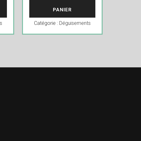
PANIER
s
Catégorie :
Déguisements