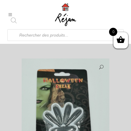
Recherche
0
de
produits