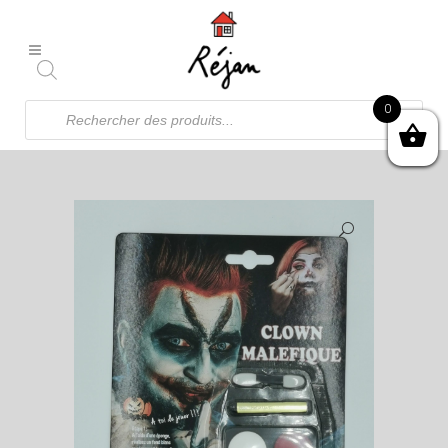
Recherche
0
de
produits