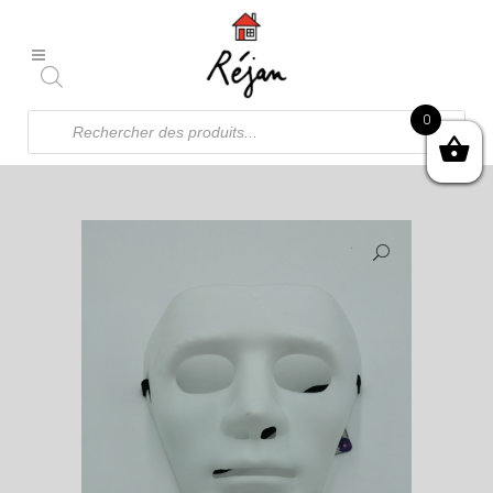
Recherche
0
de
produits