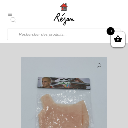
Recherche
0
de
produits