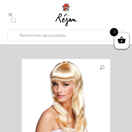
Recherche
0
de
produits