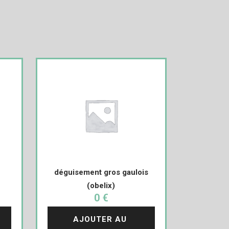
déguisement gros gaulois
(obelix)
0 €
AJOUTER AU 