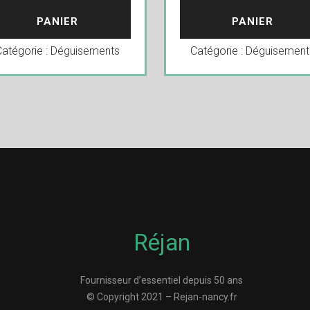
PANIER
PANIER
Catégorie :
Déguisements
Catégorie :
Déguisement
Réjan
Fournisseur d’essentiel depuis 50 ans
© Copyright 2021 – Rejan-nancy.fr