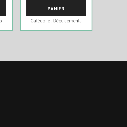
PANIER
s
Catégorie :
Déguisements