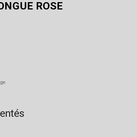
ONGUE ROSE
nge
rentés