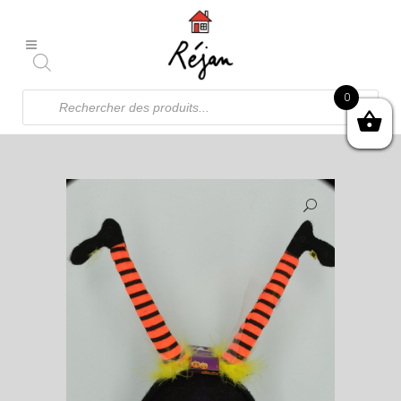
Recherche
0
de
produits