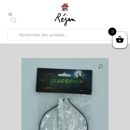
Recherche
0
de
produits