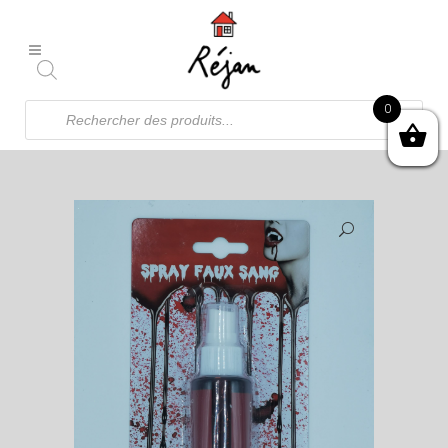
Recherche
0
de
produits