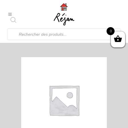
Recherche
0
de
produits