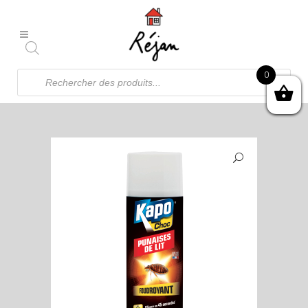
Recherche
0
de
produits