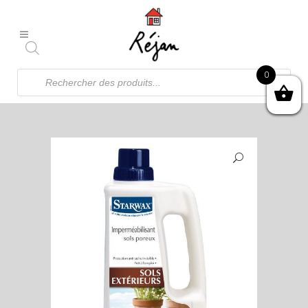
Recherche
0
de
produits