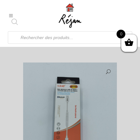
Recherche
0
de
produits