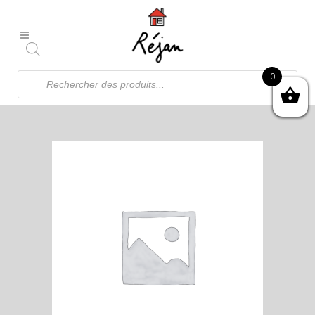
Recherche
0
de
produits