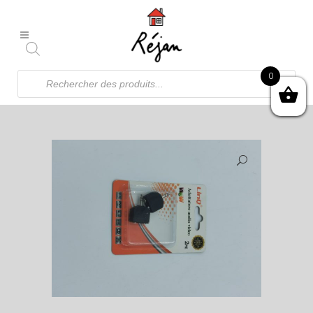
Recherche
0
de
produits