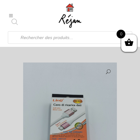
Recherche
0
de
produits