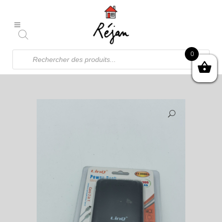
Recherche
0
de
produits