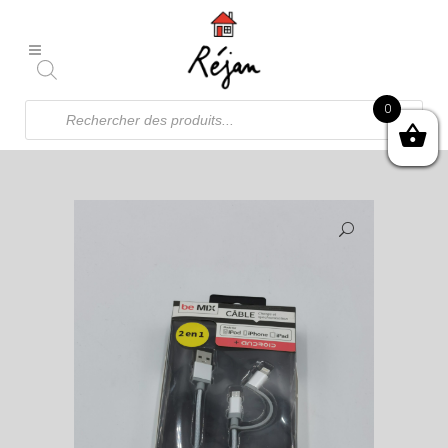
Recherche
0
de
produits