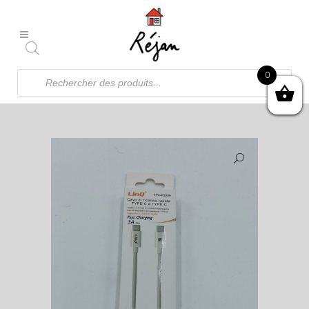
Recherche
0
de
produits