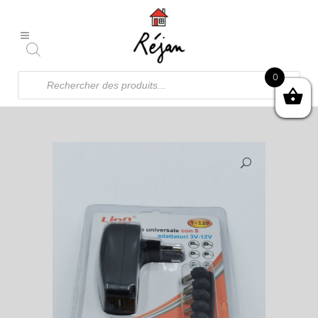
Recherche
0
de
produits