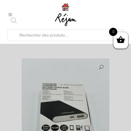
Recherche
0
de
produits