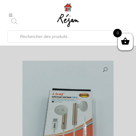
Recherche
0
de
produits