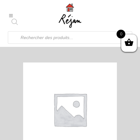
Recherche
0
de
produits