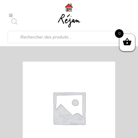
Recherche
0
de
produits