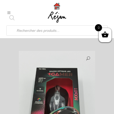
Recherche
0
de
produits