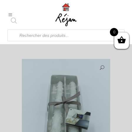
Recherche
0
de
produits