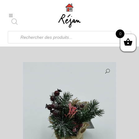
Recherche
0
de
produits