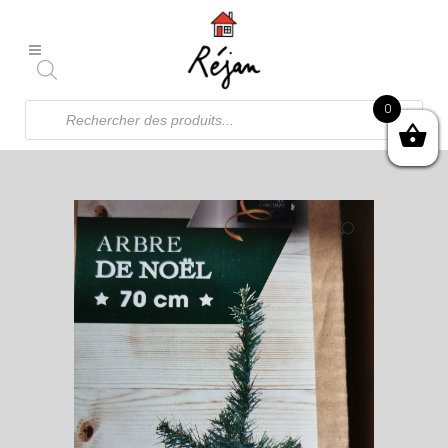
Recherche
0
de
produits