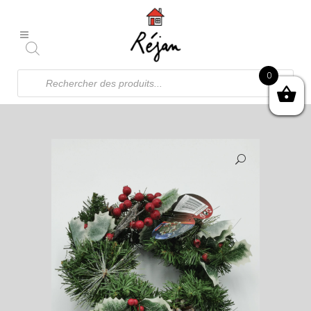
Recherche
0
de
produits