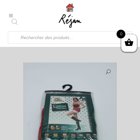
Recherche
0
de
produits