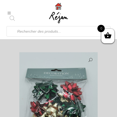
Recherche
0
de
produits