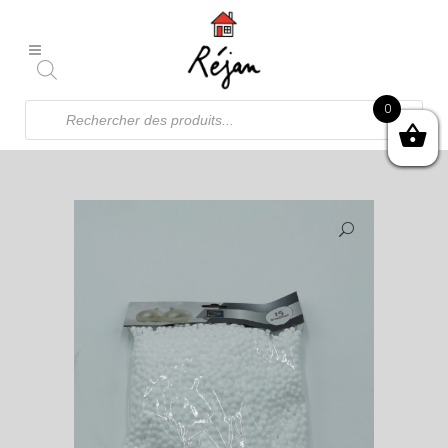
Recherche
0
de
produits