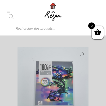
Recherche
0
de
produits