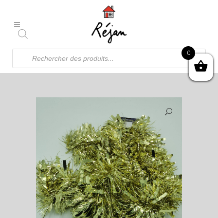
Recherche
0
de
produits