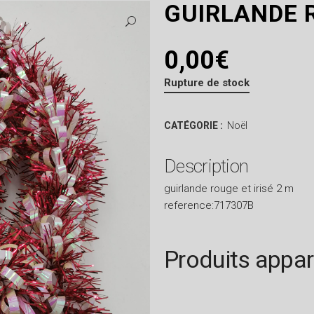
GUIRLANDE R
0,00
€
Rupture de stock
CATÉGORIE :
Noël
Description
guirlande rouge et irisé 2 m
reference:717307B
Produits appa