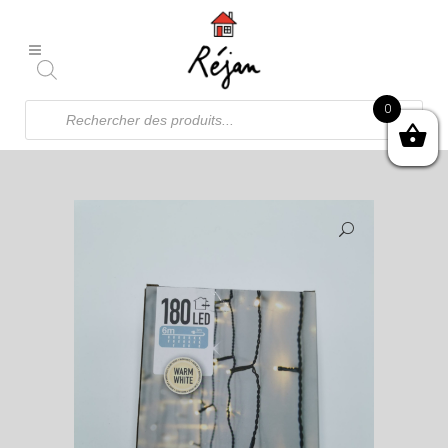
Recherche
0
de
produits