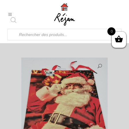
Recherche
0
de
produits