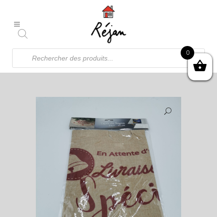
Recherche
0
de
produits