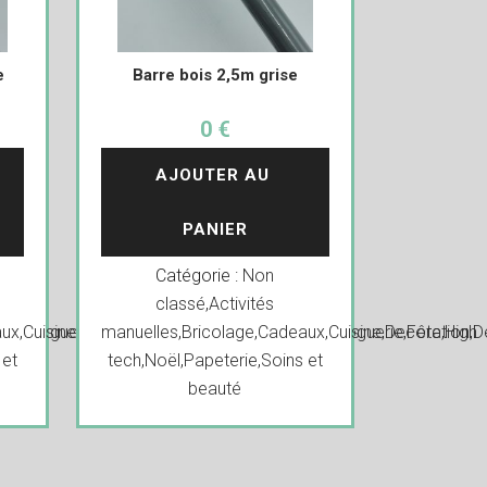
e
Barre bois 2,5m grise
0 €
AJOUTER AU 
PANIER
Catégorie :
Non
classé
,
Activités
ux
ers
,
,
Cuisine
Droguerie
,
Decoration
,
Fête
manuelles
,
High
,
Déguisements
,
Bricolage
,
Cadeaux
,
Divers
,
,
Cuisine
Droguerie
,
Decoration
,
Fête
,
High
,
D
 et
tech
,
Noël
,
Papeterie
,
Soins et
beauté