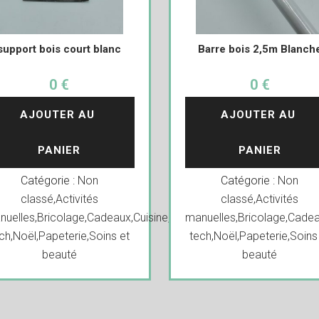
support bois court blanc
Barre bois 2,5m Blanch
0 €
0 €
AJOUTER AU 
AJOUTER AU 
PANIER
PANIER
Catégorie :
Non
Catégorie :
Non
classé
,
Activités
classé
,
Activités
nuelles
,
Bricolage
,
Cadeaux
,
Cuisine
,
Decoration
manuelles
,
Déguisements
,
Bricolage
,
Cadea
,
Div
ch
,
Noël
,
Papeterie
,
Soins et
tech
,
Noël
,
Papeterie
,
Soins
beauté
beauté