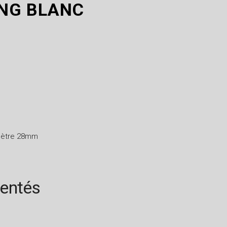
NG BLANC
amètre 28mm
rentés