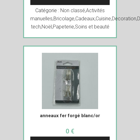
Catégorie :
Non classé
,
Activités
manuelles
,
Bricolage
,
Cadeaux
,
Cuisine
,
Decoration
,
D
tech
,
Noël
,
Papeterie
,
Soins et beauté
anneaux fer forgé blanc/or
0 €