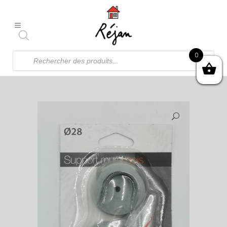
Recherche
0
de
produits