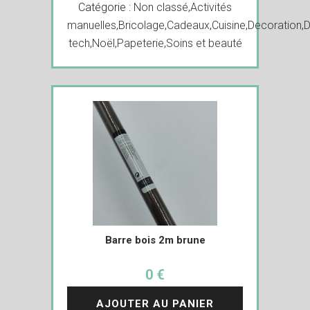
Catégorie :
Non classé
,
Activités
manuelles
,
Bricolage
,
Cadeaux
,
Cuisine
,
Decoration
,
D
tech
,
Noël
,
Papeterie
,
Soins et beauté
Barre bois 2m brune
0 €
AJOUTER AU PANIER