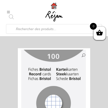
Recherche
0
de
produits