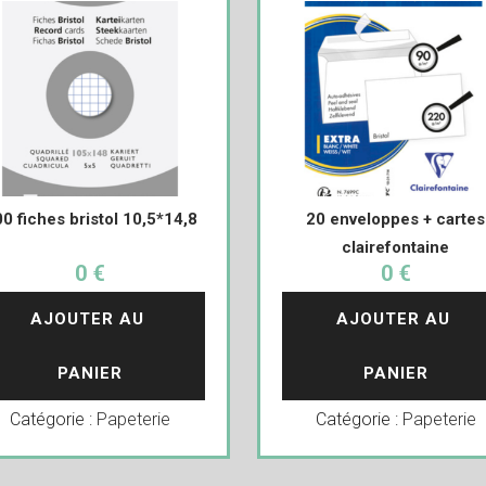
0 fiches bristol 10,5*14,8
20 enveloppes + cartes
clairefontaine
0 €
0 €
AJOUTER AU 
AJOUTER AU 
PANIER
PANIER
Catégorie :
Papeterie
Catégorie :
Papeterie