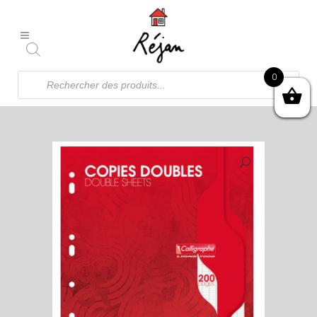
Recherche
0
de
produits