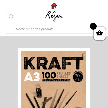
Recherche
0
de
produits